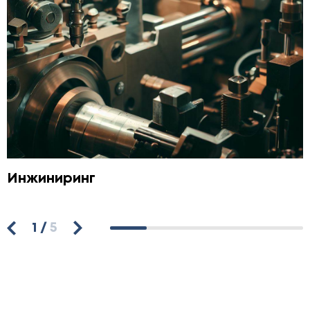
Инжиниринг
1
/
5